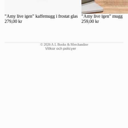
Kontaktinformation
Återbetalningspolicy
"Amy live igen" kaffemugg i frostat glas
"Amy live igen" mugg
279,00 kr
259,00 kr
Användarvillkor
Fraktpolicy
Rättsligt meddelande
© 2026
A.L Books & Merchandise
Villkor och policyer