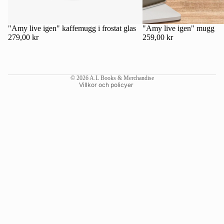
Kontaktinformation
Återbetalningspolicy
"Amy live igen" kaffemugg i frostat glas
"Amy live igen" mugg
279,00 kr
259,00 kr
Användarvillkor
Fraktpolicy
Rättsligt meddelande
© 2026
A.L Books & Merchandise
Villkor och policyer