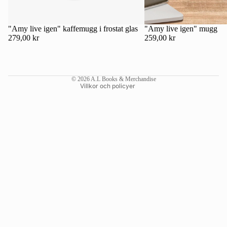
Kontaktinformation
Återbetalningspolicy
"Amy live igen" kaffemugg i frostat glas
"Amy live igen" mugg
279,00 kr
259,00 kr
Användarvillkor
Fraktpolicy
Rättsligt meddelande
© 2026
A.L Books & Merchandise
Villkor och policyer