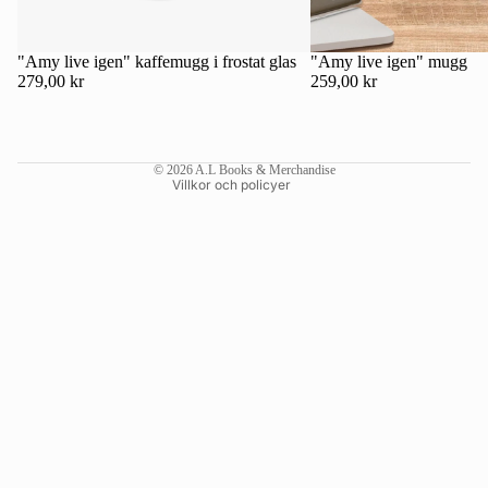
Kontaktinformation
Återbetalningspolicy
"Amy live igen" kaffemugg i frostat glas
"Amy live igen" mugg
279,00 kr
259,00 kr
Användarvillkor
Fraktpolicy
Rättsligt meddelande
© 2026
A.L Books & Merchandise
Villkor och policyer