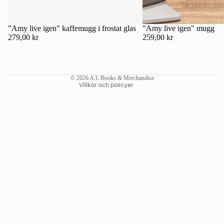
Kontaktinformation
Återbetalningspolicy
"Amy live igen" kaffemugg i frostat glas
"Amy live igen" mugg
279,00 kr
259,00 kr
Användarvillkor
Fraktpolicy
Rättsligt meddelande
© 2026
A.L Books & Merchandise
Villkor och policyer