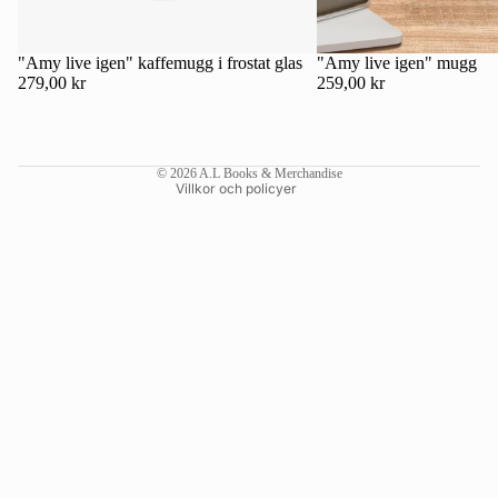
Kontaktinformation
Återbetalningspolicy
"Amy live igen" kaffemugg i frostat glas
"Amy live igen" mugg
279,00 kr
259,00 kr
Användarvillkor
Fraktpolicy
Rättsligt meddelande
© 2026
A.L Books & Merchandise
Villkor och policyer