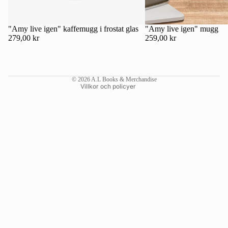
Kontaktinformation
Återbetalningspolicy
"Amy live igen" kaffemugg i frostat glas
"Amy live igen" mugg
279,00 kr
259,00 kr
Användarvillkor
Fraktpolicy
Rättsligt meddelande
© 2026
A.L Books & Merchandise
Villkor och policyer