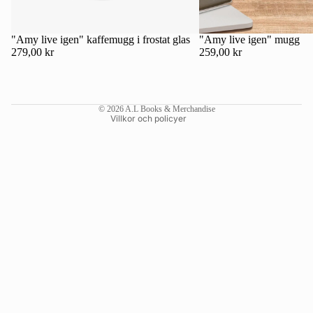
Kontaktinformation
Återbetalningspolicy
"Amy live igen" kaffemugg i frostat glas
"Amy live igen" mugg
279,00 kr
259,00 kr
Användarvillkor
Fraktpolicy
Rättsligt meddelande
© 2026
A.L Books & Merchandise
Villkor och policyer