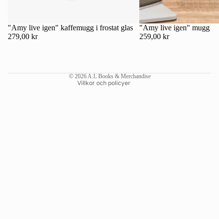
Kontaktinformation
Återbetalningspolicy
"Amy live igen" kaffemugg i frostat glas
"Amy live igen" mugg
279,00 kr
259,00 kr
Användarvillkor
Fraktpolicy
Rättsligt meddelande
© 2026
A.L Books & Merchandise
Villkor och policyer