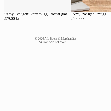
Kontaktinformation
Återbetalningspolicy
"Amy live igen" kaffemugg i frostat glas
"Amy live igen" mugg
279,00 kr
259,00 kr
Användarvillkor
Fraktpolicy
Rättsligt meddelande
© 2026
A.L Books & Merchandise
Villkor och policyer