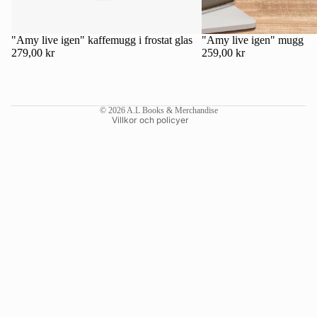
Kontaktinformation
Återbetalningspolicy
"Amy live igen" kaffemugg i frostat glas
"Amy live igen" mugg
279,00 kr
259,00 kr
Användarvillkor
Fraktpolicy
Rättsligt meddelande
© 2026
A.L Books & Merchandise
Villkor och policyer