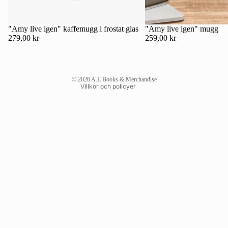
Kontaktinformation
Återbetalningspolicy
"Amy live igen" kaffemugg i frostat glas
"Amy live igen" mugg
279,00 kr
259,00 kr
Användarvillkor
Fraktpolicy
Rättsligt meddelande
© 2026
A.L Books & Merchandise
Villkor och policyer