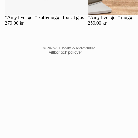
Kontaktinformation
Återbetalningspolicy
"Amy live igen" kaffemugg i frostat glas
"Amy live igen" mugg
279,00 kr
259,00 kr
Användarvillkor
Fraktpolicy
Rättsligt meddelande
© 2026
A.L Books & Merchandise
Villkor och policyer