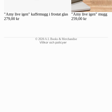
Kontaktinformation
Återbetalningspolicy
"Amy live igen" kaffemugg i frostat glas
"Amy live igen" mugg
279,00 kr
259,00 kr
Användarvillkor
Fraktpolicy
Rättsligt meddelande
© 2026
A.L Books & Merchandise
Villkor och policyer