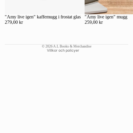
Kontaktinformation
Återbetalningspolicy
"Amy live igen" kaffemugg i frostat glas
"Amy live igen" mugg
279,00 kr
259,00 kr
Användarvillkor
Fraktpolicy
Rättsligt meddelande
© 2026
A.L Books & Merchandise
Villkor och policyer