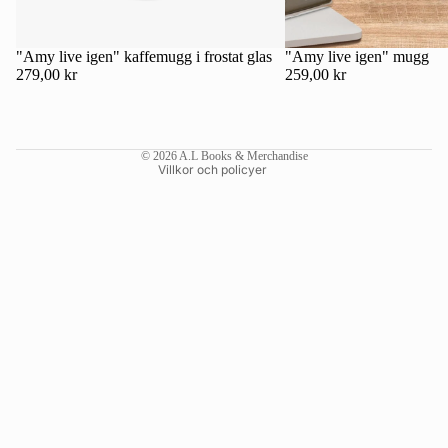
Kontaktinformation
Återbetalningspolicy
"Amy live igen" kaffemugg i frostat glas
"Amy live igen" mugg
279,00 kr
259,00 kr
Användarvillkor
Fraktpolicy
Rättsligt meddelande
© 2026
A.L Books & Merchandise
Villkor och policyer