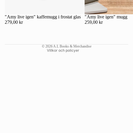
Kontaktinformation
Återbetalningspolicy
"Amy live igen" kaffemugg i frostat glas
"Amy live igen" mugg
279,00 kr
259,00 kr
Användarvillkor
Fraktpolicy
Rättsligt meddelande
© 2026
A.L Books & Merchandise
Villkor och policyer