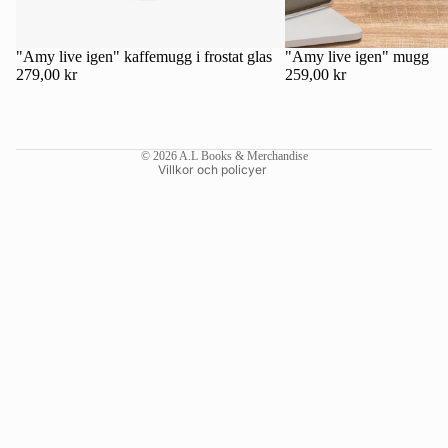
Kontaktinformation
Återbetalningspolicy
"Amy live igen" kaffemugg i frostat glas
"Amy live igen" mugg
279,00 kr
259,00 kr
Användarvillkor
Fraktpolicy
Rättsligt meddelande
© 2026
A.L Books & Merchandise
Villkor och policyer