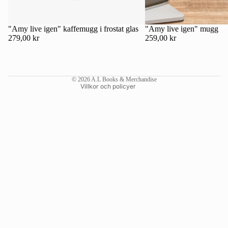
Kontaktinformation
Återbetalningspolicy
"Amy live igen" kaffemugg i frostat glas
"Amy live igen" mugg
279,00 kr
259,00 kr
Användarvillkor
Fraktpolicy
Rättsligt meddelande
© 2026
A.L Books & Merchandise
Villkor och policyer